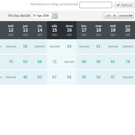
Introduzca el código promocional
Fecha desde
mié
jue
vie
sáb
dom
lun
mar
mié
jue
12
13
14
15
16
17
18
19
20
ago
ago
ago
ago
ago
ago
ago
ago
ago
58
63
61
a
Agotada
Agotada
Agotada
Agotada
Agotada
Agotada
70
53
68
72
60
56
62
78
Agotada
48
63
67
54
55
52
57
a
Agotada
Agotada