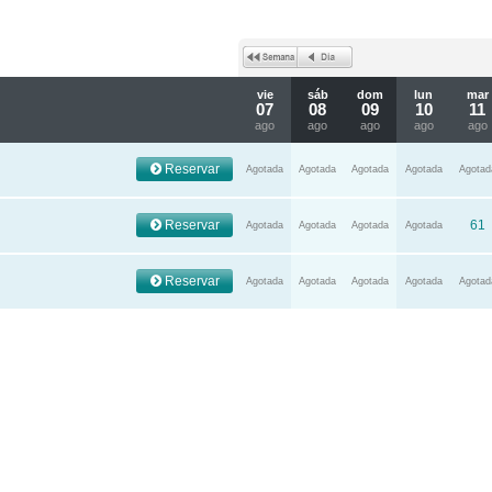
vie
sáb
dom
lun
mar
07
08
09
10
11
ago
ago
ago
ago
ago
Reservar
Agotada
Agotada
Agotada
Agotada
Agotad
Reservar
61
Agotada
Agotada
Agotada
Agotada
Reservar
Agotada
Agotada
Agotada
Agotada
Agotad