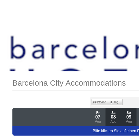
Barcelona City Accommodations
Fr
Sa
So
07
08
09
Aug
Aug
Aug
Bitte klicken Sie auf einen