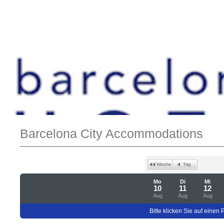
Barcelona City Accommodations
Mo
Di
Mi
10
11
12
Aug
Aug
Aug
Bitte klicken Sie auf einen