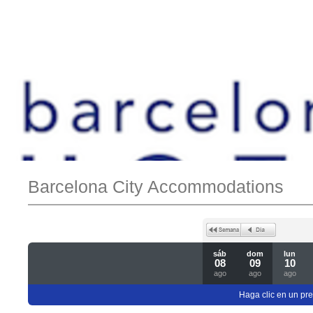
Barcelona City Accommodations
sáb
dom
lun
08
09
10
ago
ago
ago
Haga clic en un pre