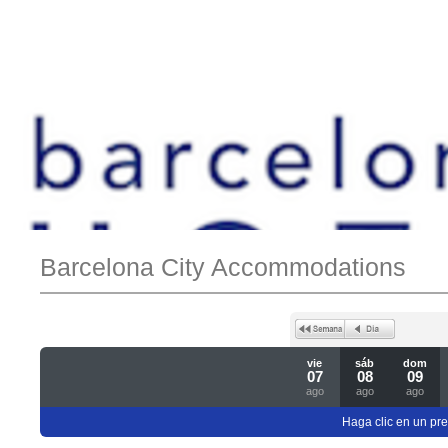
Barcelona City Accommodations
vie
sáb
dom
07
08
09
ago
ago
ago
Haga clic en un pre