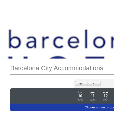
Barcelona City Accommodations
lun
mar
mer
10
11
12
août
août
août
Cliquez sur un prix 