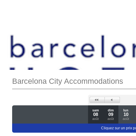
Barcelona City Accommodations
sam
dim
lun
08
09
10
août
août
août
Cliquez sur un prix 