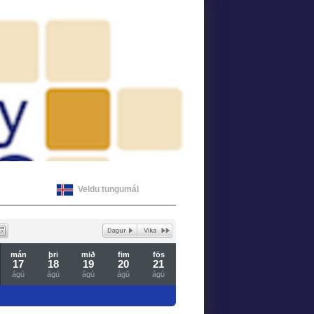
Veldu tungumál
mán
þri
mið
fim
fös
17
18
19
20
21
ágú
ágú
ágú
ágú
ágú