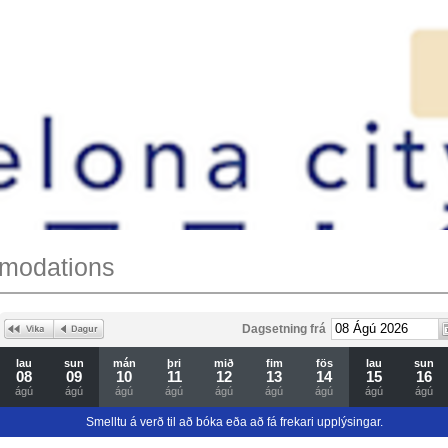
mmodations
Dagsetning frá
lau
sun
mán
þri
mið
fim
fös
lau
sun
08
09
10
11
12
13
14
15
16
ágú
ágú
ágú
ágú
ágú
ágú
ágú
ágú
ágú
Smelltu á verð til að bóka eða að fá frekari upplýsingar.