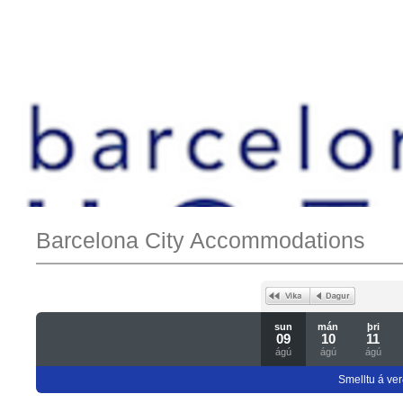
Barcelona City Accommodations
sun
mán
þri
09
10
11
ágú
ágú
ágú
Smelltu á ver