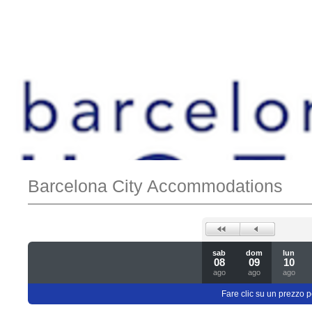
Barcelona City Accommodations
sab
dom
lun
08
09
10
ago
ago
ago
Fare clic su un prezzo pe