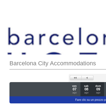
Barcelona City Accommodations
ven
sab
dom
07
08
09
ago
ago
ago
Fare clic su un prezzo pe