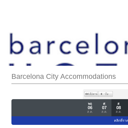
Barcelona City Accommodations
พฤ
ศ
ส
06
07
08
ส.ค.
ส.ค.
ส.ค.
คลิกที่รา