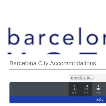
Barcelona City Accommodations
ส
อา
จ
08
09
10
ส.ค.
ส.ค.
ส.ค.
คลิกที่รา