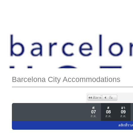
Barcelona City Accommodations
ศ
ส
อา
07
08
09
ส.ค.
ส.ค.
ส.ค.
คลิกที่รา