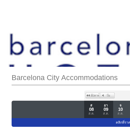
Barcelona City Accommodations
ส
อา
จ
08
09
10
ส.ค.
ส.ค.
ส.ค.
คลิกที่รา