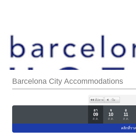
Barcelona City Accommodations
อา
จ
อ
09
10
11
ส.ค.
ส.ค.
ส.ค.
คลิกที่รา