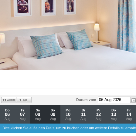
Datum vom
Do
Fr
Sa
So
Mo
Di
Mi
Do
Fr
06
07
08
09
10
11
12
13
14
Aug
Aug
Aug
Aug
Aug
Aug
Aug
Aug
Aug
Bitte klicken Sie auf einen Preis, um zu buchen oder um weitere Details zu erhalt