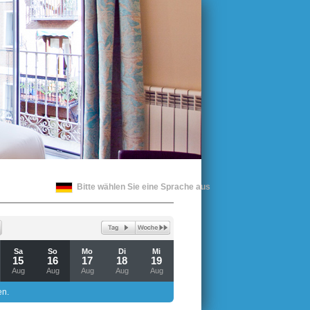
Bitte wählen Sie eine Sprache aus
Sa
So
Mo
Di
Mi
15
16
17
18
19
Aug
Aug
Aug
Aug
Aug
en.