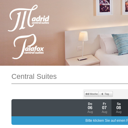
Central Suites
Do
Fr
Sa
06
07
08
Aug
Aug
Aug
Bitte klicken Sie auf einen