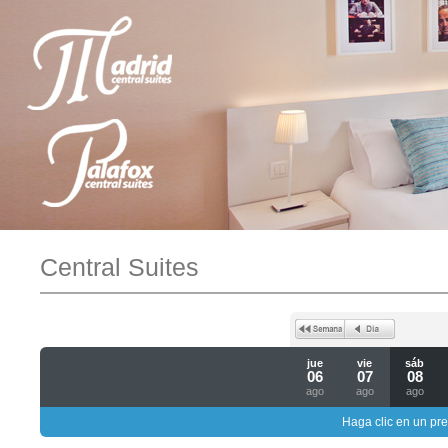
Central Suites
jue
vie
sáb
06
07
08
ago
ago
ago
Haga clic en un pre