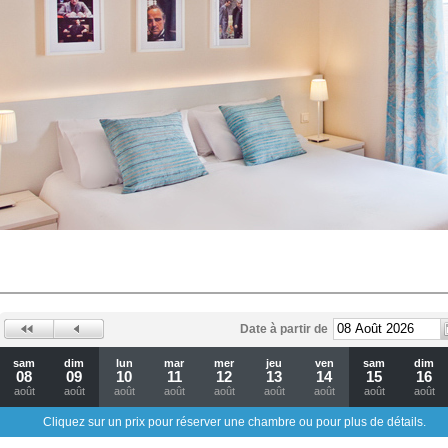
Date à partir de
sam
dim
lun
mar
mer
jeu
ven
sam
dim
08
09
10
11
12
13
14
15
16
août
août
août
août
août
août
août
août
août
Cliquez sur un prix pour réserver une chambre ou pour plus de détails.