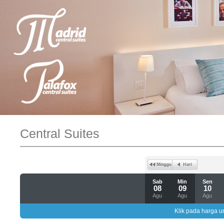
Central Suites
Sab
Min
Sen
08
09
10
Agu
Agu
Agu
Klik pada harga un