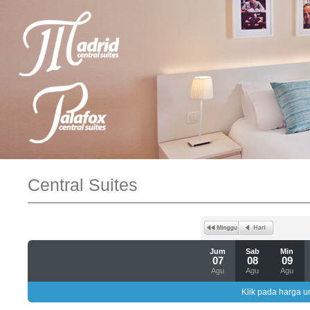
Central Suites
Jum
Sab
Min
07
08
09
Agu
Agu
Agu
Klik pada harga un