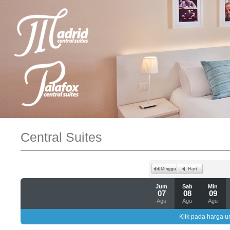
Central Suites
Jum
Sab
Min
07
08
09
Agu
Agu
Agu
Klik pada harga un