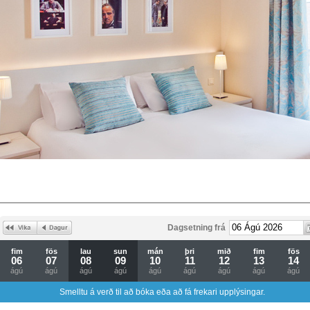
Dagsetning frá
fim
fös
lau
sun
mán
þri
mið
fim
fös
06
07
08
09
10
11
12
13
14
ágú
ágú
ágú
ágú
ágú
ágú
ágú
ágú
ágú
Smelltu á verð til að bóka eða að fá frekari upplýsingar.