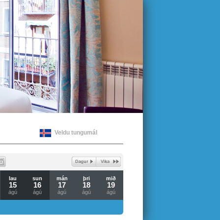
Veldu tungumál
lau
sun
mán
þri
mið
15
16
17
18
19
ágú
ágú
ágú
ágú
ágú