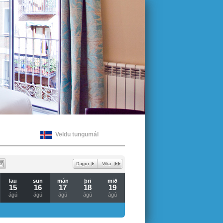
Veldu tungumál
lau
sun
mán
þri
mið
15
16
17
18
19
ágú
ágú
ágú
ágú
ágú