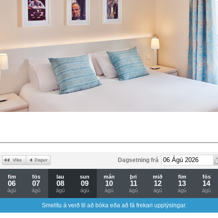
Dagsetning frá
fim
fös
lau
sun
mán
þri
mið
fim
fös
06
07
08
09
10
11
12
13
14
ágú
ágú
ágú
ágú
ágú
ágú
ágú
ágú
ágú
Smelltu á verð til að bóka eða að fá frekari upplýsingar.