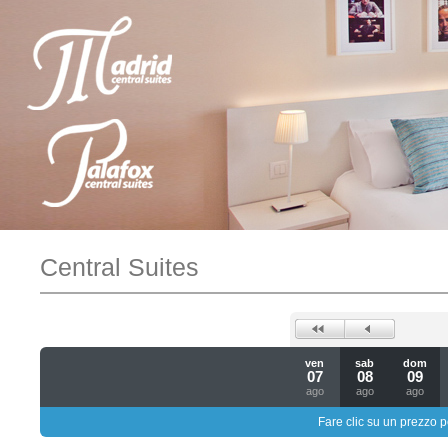
Central Suites
ven
sab
dom
07
08
09
ago
ago
ago
Fare clic su un prezzo pe