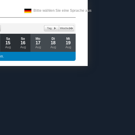
Bitte wählen Sie eine Sprache aus
Sa
So
Mo
Di
Mi
15
16
17
18
19
Aug
Aug
Aug
Aug
Aug
en.