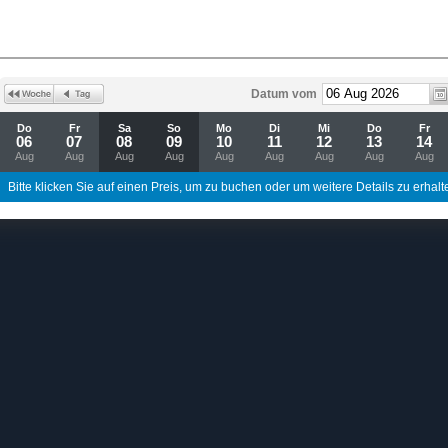
Datum vom
Do
Fr
Sa
So
Mo
Di
Mi
Do
Fr
06
07
08
09
10
11
12
13
14
Aug
Aug
Aug
Aug
Aug
Aug
Aug
Aug
Aug
Bitte klicken Sie auf einen Preis, um zu buchen oder um weitere Details zu erhalt