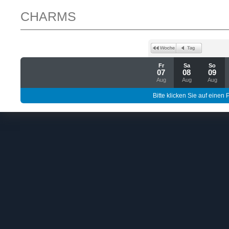
CHARMS
Fr
Sa
So
07
08
09
Aug
Aug
Aug
Bitte klicken Sie auf einen