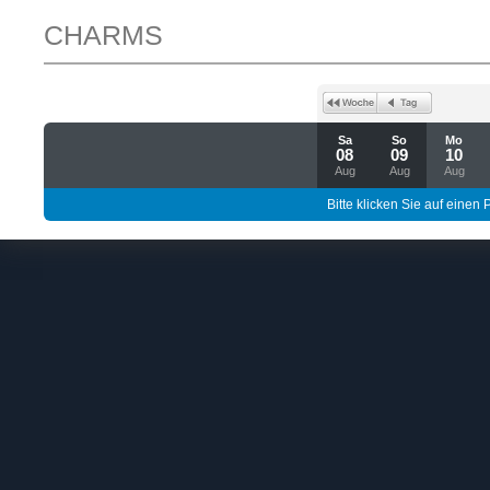
CHARMS
Sa
So
Mo
08
09
10
Aug
Aug
Aug
Bitte klicken Sie auf einen