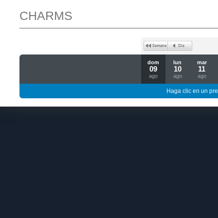
CHARMS
dom
lun
mar
09
10
11
ago
ago
ago
Haga clic en un pre