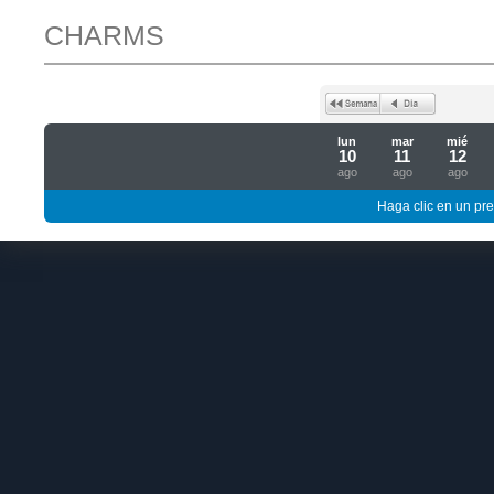
CHARMS
lun
mar
mié
10
11
12
ago
ago
ago
Haga clic en un pre