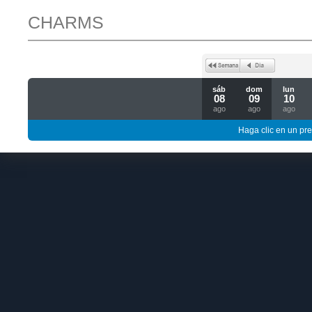
CHARMS
sáb
dom
lun
08
09
10
ago
ago
ago
Haga clic en un pre