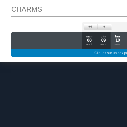
CHARMS
sam
dim
lun
08
09
10
août
août
août
Cliquez sur un prix 