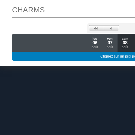
CHARMS
jeu
ven
sam
06
07
08
août
août
août
Cliquez sur un prix 