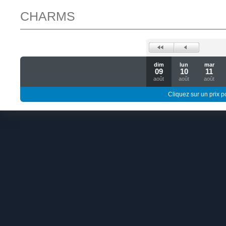
CHARMS
dim
lun
mar
09
10
11
août
août
août
Cliquez sur un prix 