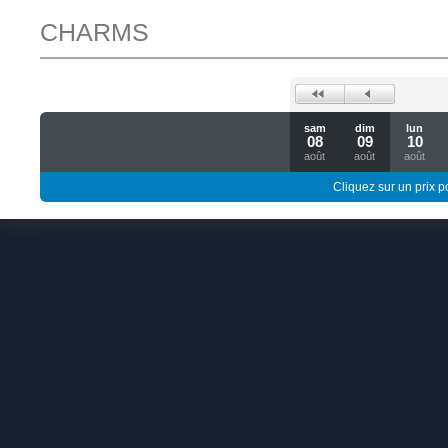
CHARMS
sam
dim
lun
08
09
10
août
août
août
Cliquez sur un prix 