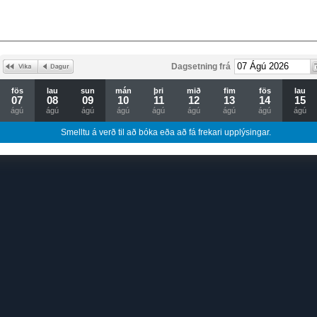
Dagsetning frá
fös
lau
sun
mán
þri
mið
fim
fös
lau
07
08
09
10
11
12
13
14
15
ágú
ágú
ágú
ágú
ágú
ágú
ágú
ágú
ágú
Smelltu á verð til að bóka eða að fá frekari upplýsingar.