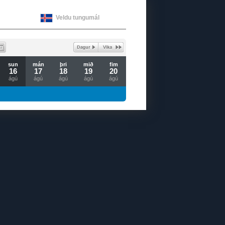
Veldu tungumál
sun
mán
þri
mið
fim
16
17
18
19
20
ágú
ágú
ágú
ágú
ágú