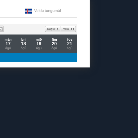
Veldu tungumál
mán
þri
mið
fim
fös
17
18
19
20
21
ágú
ágú
ágú
ágú
ágú