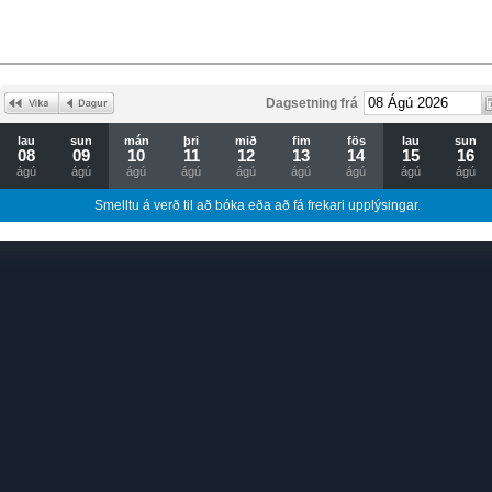
Dagsetning frá
lau
sun
mán
þri
mið
fim
fös
lau
sun
08
09
10
11
12
13
14
15
16
ágú
ágú
ágú
ágú
ágú
ágú
ágú
ágú
ágú
Smelltu á verð til að bóka eða að fá frekari upplýsingar.