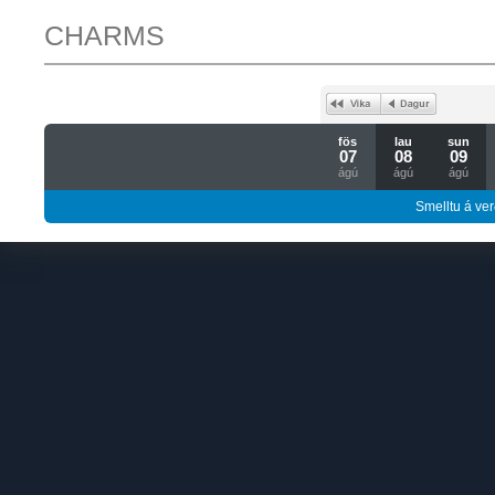
CHARMS
fös
lau
sun
07
08
09
ágú
ágú
ágú
Smelltu á ver