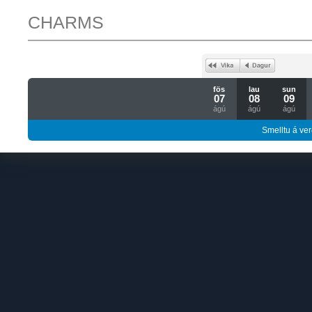
CHARMS
fös
lau
sun
07
08
09
ágú
ágú
ágú
Smelltu á ver