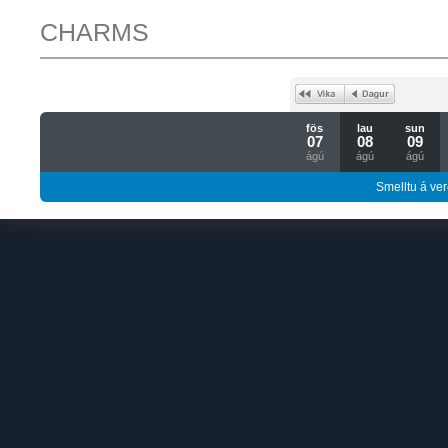
CHARMS
fös
lau
sun
07
08
09
ágú
ágú
ágú
Smelltu á ver