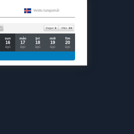
Veldu tungumál
sun
mán
þri
mið
fim
16
17
18
19
20
ágú
ágú
ágú
ágú
ágú