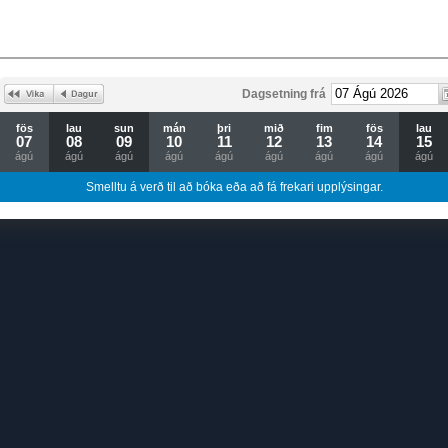
Dagsetning frá
fös
lau
sun
mán
þri
mið
fim
fös
lau
07
08
09
10
11
12
13
14
15
ágú
ágú
ágú
ágú
ágú
ágú
ágú
ágú
ágú
Smelltu á verð til að bóka eða að fá frekari upplýsingar.