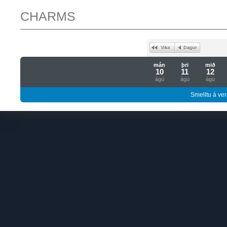
CHARMS
mán
þri
mið
10
11
12
ágú
ágú
ágú
Smelltu á ver