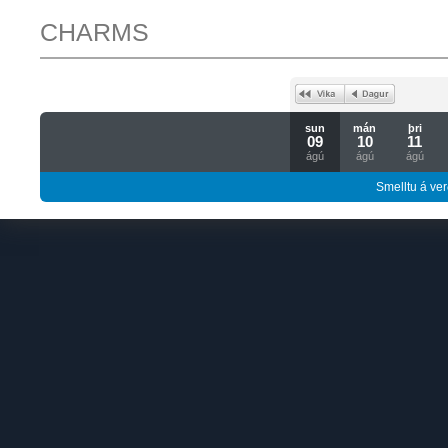
CHARMS
sun
mán
þri
09
10
11
ágú
ágú
ágú
Smelltu á ver