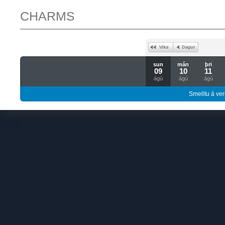
CHARMS
sun
mán
þri
09
10
11
ágú
ágú
ágú
Smelltu á ver