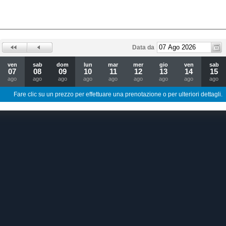
Data da
ven
sab
dom
lun
mar
mer
gio
ven
sab
07
08
09
10
11
12
13
14
15
ago
ago
ago
ago
ago
ago
ago
ago
ago
Fare clic su un prezzo per effettuare una prenotazione o per ulteriori dettagli.