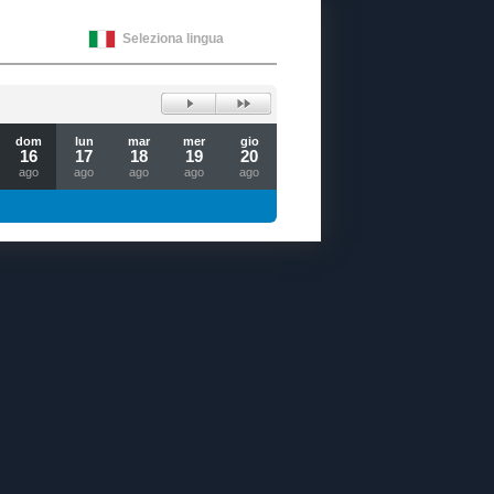
Seleziona lingua
dom
lun
mar
mer
gio
16
17
18
19
20
ago
ago
ago
ago
ago