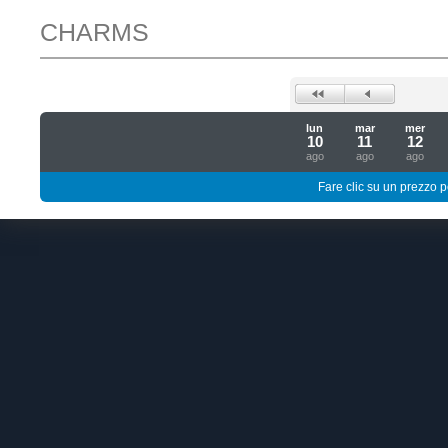
CHARMS
lun
mar
mer
10
11
12
ago
ago
ago
Fare clic su un prezzo pe