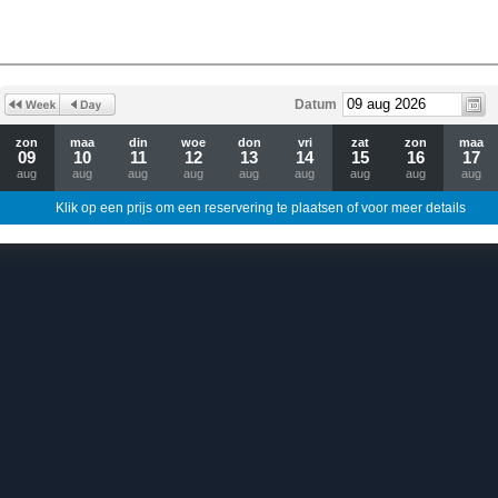
Datum
zon
maa
din
woe
don
vri
zat
zon
maa
09
10
11
12
13
14
15
16
17
aug
aug
aug
aug
aug
aug
aug
aug
aug
Klik op een prijs om een reservering te plaatsen of voor meer details