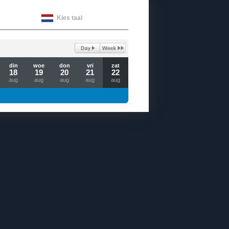
Kies taal
din
woe
don
vri
zat
18
19
20
21
22
aug
aug
aug
aug
aug