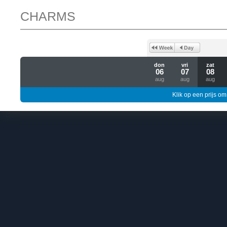
CHARMS
don
vri
zat
06
07
08
aug
aug
aug
Klik op een prijs om