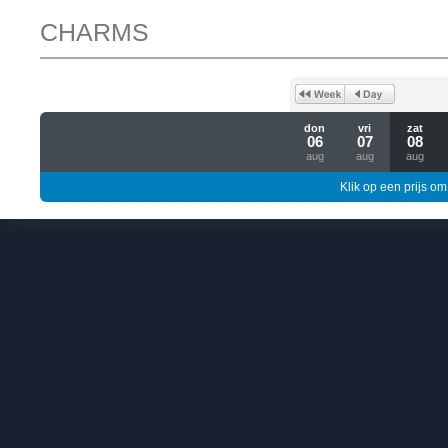
CHARMS
don
vri
zat
06
07
08
aug
aug
aug
Klik op een prijs om